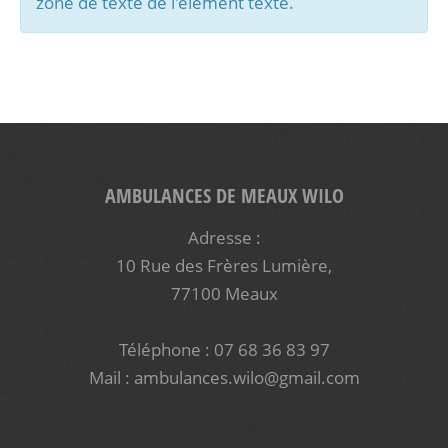
zone de texte de l'élément texte.
AMBULANCES DE MEAUX WILO
Adresse :
10 Rue des Frères Lumière,
77100 Meaux
Téléphone : 07 68 36 83 97
Mail :
ambulances.wilo@gmail.com